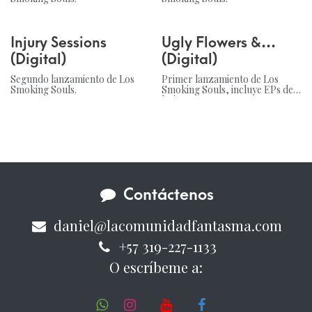
Injury Sessions
Ugly Flowers &...
(Digital)
(Digital)
Segundo lanzamiento de Los
Primer lanzamiento de Los
Smoking Souls.
Smoking Souls, incluye EPs de
la época.
Contáctenos
daniel@lacomunidadfantasma.com
+57 319-227-1133
O escríbeme a: